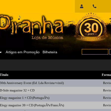
Início
de
Sessão
Artigos em Promoção
Bilheteira
Titulo
Forma
30th Anniversary Event (Ed. Lda Revista+vinil)
Revis
D-Side magazine 32 + CD
Revis
Elegy magazine 1 + CD (PortuguÃªs)
Revis
Elegy magazine 39 + CD (PortuguÃªs/FrancÃªs)
Revis