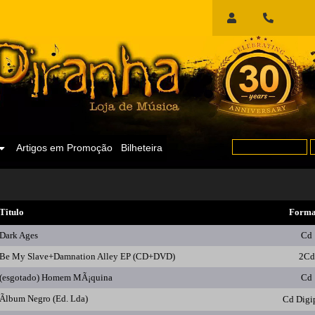
Início
de
Sessão
Artigos em Promoção
Bilheteira
Titulo
Forma
Dark Ages
Cd
Be My Slave+Damnation Alley EP (CD+DVD)
2Cd
(esgotado) Homem MÃ¡quina
Cd
Ãlbum Negro (Ed. Lda)
Cd Digi