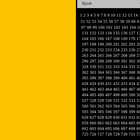
Bjork
1
2
3
4
5
6
7
8
9
10
11
12
13
14
51
52
53
54
55
56
57
58
59
60
6
97
98
99
100
101
102
103
104
1
131
132
133
134
135
136
137
1
164
165
166
167
168
169
170
1
197
198
199
200
201
202
203
2
230
231
232
233
234
235
236
2
263
264
265
266
267
268
269
2
296
297
298
299
300
301
302
3
329
330
331
332
333
334
335
3
362
363
364
365
366
367
368
3
395
396
397
398
399
400
401
4
428
429
430
431
432
433
434
4
461
462
463
464
465
466
467
4
494
495
496
497
498
499
500
5
527
528
529
530
531
532
533
5
560
561
562
563
564
565
566
5
593
594
595
596
597
598
599
6
626
627
628
629
630
631
632
6
659
660
661
662
663
664
665
6
692
693
694
695
696
697
698
6
725
726
727
728
729
730
731
7