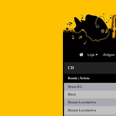
Página
Loja
Artigos
Inicial
CD
Banda | Artista
Bison B.C.
Bitch
Bizarra Locomotiva
Bizarra Locomotiva