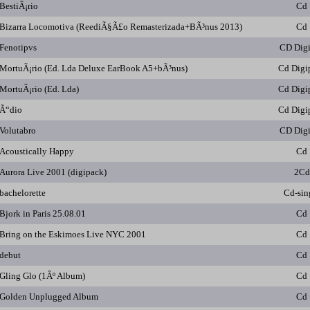
BestiÃ¡rio
Cd
Bizarra Locomotiva (ReediÃ§Ã£o Remasterizada+BÃ³nus 2013)
Cd
Fenotipvs
CD Dig
MortuÃ¡rio (Ed. Lda Deluxe EarBook A5+bÃ³nus)
Cd Digi
MortuÃ¡rio (Ed. Lda)
Cd Digi
Ã“dio
Cd Digi
Volutabro
CD Dig
Acoustically Happy
Cd
Aurora Live 2001 (digipack)
2Cd
bachelorette
Cd-sin
Bjork in Paris 25.08.01
Cd
Bring on the Eskimoes Live NYC 2001
Cd
debut
Cd
Gling Glo (1Âº Album)
Cd
Golden Unplugged Album
Cd