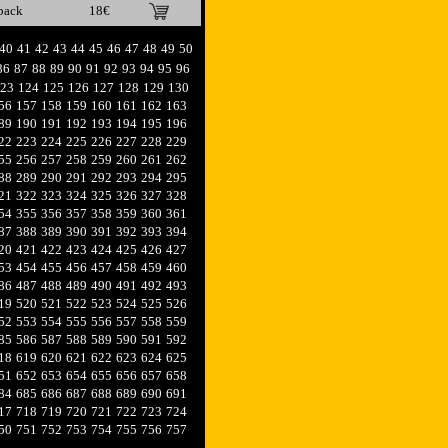
pack
18€
40
41
42
43
44
45
46
47
48
49
50
86
87
88
89
90
91
92
93
94
95
96
23
124
125
126
127
128
129
130
56
157
158
159
160
161
162
163
89
190
191
192
193
194
195
196
22
223
224
225
226
227
228
229
55
256
257
258
259
260
261
262
88
289
290
291
292
293
294
295
21
322
323
324
325
326
327
328
54
355
356
357
358
359
360
361
87
388
389
390
391
392
393
394
20
421
422
423
424
425
426
427
53
454
455
456
457
458
459
460
86
487
488
489
490
491
492
493
19
520
521
522
523
524
525
526
52
553
554
555
556
557
558
559
85
586
587
588
589
590
591
592
18
619
620
621
622
623
624
625
51
652
653
654
655
656
657
658
84
685
686
687
688
689
690
691
17
718
719
720
721
722
723
724
50
751
752
753
754
755
756
757