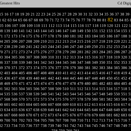
Greatest Hits
Cd Digi
15
16
17
18
19
20
21
22
23
24
25
26
27
28
29
30
31
32
33
34
35
36
37
38
39
82
1
62
63
64
65
66
67
68
69
70
71
72
73
74
75
76
77
78
79
80
81
83
84
85
05
106
107
108
109
110
111
112
113
114
115
116
117
118
119
120
121
122
1
38
139
140
141
142
143
144
145
146
147
148
149
150
151
152
153
154
155
1
71
172
173
174
175
176
177
178
179
180
181
182
183
184
185
186
187
188
1
04
205
206
207
208
209
210
211
212
213
214
215
216
217
218
219
220
221
2
37
238
239
240
241
242
243
244
245
246
247
248
249
250
251
252
253
254
2
70
271
272
273
274
275
276
277
278
279
280
281
282
283
284
285
286
287
2
03
304
305
306
307
308
309
310
311
312
313
314
315
316
317
318
319
320
3
36
337
338
339
340
341
342
343
344
345
346
347
348
349
350
351
352
353
3
69
370
371
372
373
374
375
376
377
378
379
380
381
382
383
384
385
386
3
02
403
404
405
406
407
408
409
410
411
412
413
414
415
416
417
418
419
4
35
436
437
438
439
440
441
442
443
444
445
446
447
448
449
450
451
452
4
68
469
470
471
472
473
474
475
476
477
478
479
480
481
482
483
484
485
4
01
502
503
504
505
506
507
508
509
510
511
512
513
514
515
516
517
518
5
34
535
536
537
538
539
540
541
542
543
544
545
546
547
548
549
550
551
5
67
568
569
570
571
572
573
574
575
576
577
578
579
580
581
582
583
584
5
00
601
602
603
604
605
606
607
608
609
610
611
612
613
614
615
616
617
6
33
634
635
636
637
638
639
640
641
642
643
644
645
646
647
648
649
650
6
66
667
668
669
670
671
672
673
674
675
676
677
678
679
680
681
682
683
6
99
700
701
702
703
704
705
706
707
708
709
710
711
712
713
714
715
716
7
32
733
734
735
736
737
738
739
740
741
742
743
744
745
746
747
748
749
7
758
759
760
761