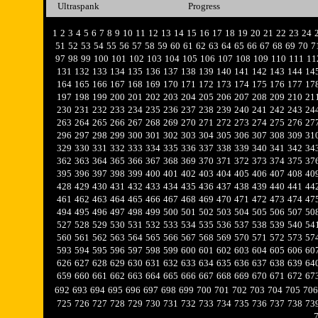
Ultraspank
Progress
1
2
3
4
5
6
7
8
9
10
11
12
13
14
15
16
17
18
19
20
21
22
23
24
51
52
53
54
55
56
57
58
59
60
61
62
63
64
65
66
67
68
69
70
7
97
98
99
100
101
102
103
104
105
106
107
108
109
110
111
11
131
132
133
134
135
136
137
138
139
140
141
142
143
144
14
164
165
166
167
168
169
170
171
172
173
174
175
176
177
17
197
198
199
200
201
202
203
204
205
206
207
208
209
210
21
230
231
232
233
234
235
236
237
238
239
240
241
242
243
24
263
264
265
266
267
268
269
270
271
272
273
274
275
276
27
296
297
298
299
300
301
302
303
304
305
306
307
308
309
31
329
330
331
332
333
334
335
336
337
338
339
340
341
342
34
362
363
364
365
366
367
368
369
370
371
372
373
374
375
37
395
396
397
398
399
400
401
402
403
404
405
406
407
408
40
428
429
430
431
432
433
434
435
436
437
438
439
440
441
44
461
462
463
464
465
466
467
468
469
470
471
472
473
474
47
494
495
496
497
498
499
500
501
502
503
504
505
506
507
50
527
528
529
530
531
532
533
534
535
536
537
538
539
540
54
560
561
562
563
564
565
566
567
568
569
570
571
572
573
57
593
594
595
596
597
598
599
600
601
602
603
604
605
606
60
626
627
628
629
630
631
632
633
634
635
636
637
638
639
64
659
660
661
662
663
664
665
666
667
668
669
670
671
672
67
692
693
694
695
696
697
698
699
700
701
702
703
704
705
706
725
726
727
728
729
730
731
732
733
734
735
736
737
738
73