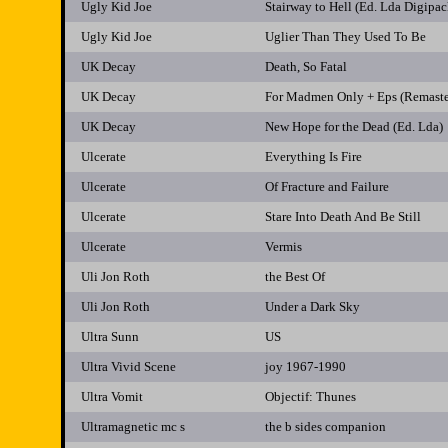
Ugly Kid Joe
Stairway to Hell (Ed. Lda Digipac
Ugly Kid Joe
Uglier Than They Used To Be
UK Decay
Death, So Fatal
UK Decay
For Madmen Only + Eps (Remaste
UK Decay
New Hope for the Dead (Ed. Lda)
Ulcerate
Everything Is Fire
Ulcerate
Of Fracture and Failure
Ulcerate
Stare Into Death And Be Still
Ulcerate
Vermis
Uli Jon Roth
the Best Of
Uli Jon Roth
Under a Dark Sky
Ultra Sunn
US
Ultra Vivid Scene
joy 1967-1990
Ultra Vomit
Objectif: Thunes
Ultramagnetic mc s
the b sides companion