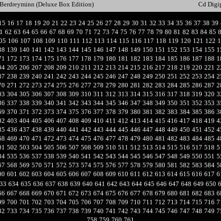
Berdreyminn (Deluxe Box Edition)
Cd Digi
15
16
17
18
19
20
21
22
23
24
25
26
27
28
29
30
31
32
33
34
35
36
37
38
39
1
62
63
64
65
66
67
68
69
70
71
72
73
74
75
76
77
78
79
80
81
82
83
84
85
05
106
107
108
109
110
111
112
113
114
115
116
117
118
119
120
121
122
1
38
139
140
141
142
143
144
145
146
147
148
149
150
151
152
153
154
155
1
71
172
173
174
175
176
177
178
179
180
181
182
183
184
185
186
187
188
1
04
205
206
207
208
209
210
211
212
213
214
215
216
217
218
219
220
221
2
37
238
239
240
241
242
243
244
245
246
247
248
249
250
251
252
253
254
2
70
271
272
273
274
275
276
277
278
279
280
281
282
283
284
285
286
287
2
03
304
305
306
307
308
309
310
311
312
313
314
315
316
317
318
319
320
3
36
337
338
339
340
341
342
343
344
345
346
347
348
349
350
351
352
353
3
69
370
371
372
373
374
375
376
377
378
379
380
381
382
383
384
385
386
3
02
403
404
405
406
407
408
409
410
411
412
413
414
415
416
417
418
419
4
35
436
437
438
439
440
441
442
443
444
445
446
447
448
449
450
451
452
4
68
469
470
471
472
473
474
475
476
477
478
479
480
481
482
483
484
485
4
01
502
503
504
505
506
507
508
509
510
511
512
513
514
515
516
517
518
5
34
535
536
537
538
539
540
541
542
543
544
545
546
547
548
549
550
551
5
67
568
569
570
571
572
573
574
575
576
577
578
579
580
581
582
583
584
5
00
601
602
603
604
605
606
607
608
609
610
611
612
613
614
615
616
617
6
33
634
635
636
637
638
639
640
641
642
643
644
645
646
647
648
649
650
66
667
668
669
670
671
672
673
674
675
676
677
678
679
680
681
682
683
6
99
700
701
702
703
704
705
706
707
708
709
710
711
712
713
714
715
716
7
32
733
734
735
736
737
738
739
740
741
742
743
744
745
746
747
748
749
7
758
759
760
761