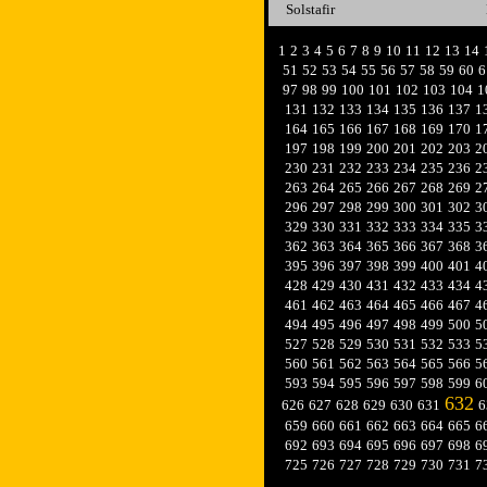
Solstafir
1
2
3
4
5
6
7
8
9
10
11
12
13
14
51
52
53
54
55
56
57
58
59
60
6
97
98
99
100
101
102
103
104
1
131
132
133
134
135
136
137
1
164
165
166
167
168
169
170
1
197
198
199
200
201
202
203
2
230
231
232
233
234
235
236
2
263
264
265
266
267
268
269
2
296
297
298
299
300
301
302
3
329
330
331
332
333
334
335
3
362
363
364
365
366
367
368
3
395
396
397
398
399
400
401
4
428
429
430
431
432
433
434
4
461
462
463
464
465
466
467
4
494
495
496
497
498
499
500
5
527
528
529
530
531
532
533
5
560
561
562
563
564
565
566
5
593
594
595
596
597
598
599
6
632
626
627
628
629
630
631
6
659
660
661
662
663
664
665
6
692
693
694
695
696
697
698
6
725
726
727
728
729
730
731
7