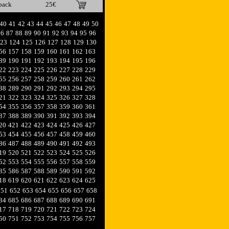
pack
25€
40
41
42
43
44
45
46
47
48
49
50
86
87
88
89
90
91
92
93
94
95
96
23
124
125
126
127
128
129
130
56
157
158
159
160
161
162
163
89
190
191
192
193
194
195
196
22
223
224
225
226
227
228
229
55
256
257
258
259
260
261
262
88
289
290
291
292
293
294
295
21
322
323
324
325
326
327
328
54
355
356
357
358
359
360
361
87
388
389
390
391
392
393
394
20
421
422
423
424
425
426
427
53
454
455
456
457
458
459
460
86
487
488
489
490
491
492
493
19
520
521
522
523
524
525
526
52
553
554
555
556
557
558
559
85
586
587
588
589
590
591
592
18
619
620
621
622
623
624
625
651
652
653
654
655
656
657
658
84
685
686
687
688
689
690
691
17
718
719
720
721
722
723
724
50
751
752
753
754
755
756
757