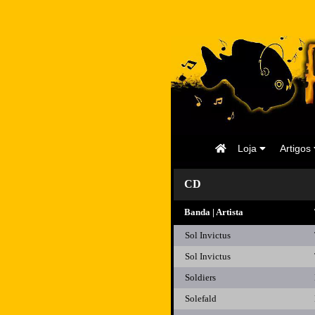
Página
Loja
Artigos
Inicial
CD
Banda | Artista
Sol Invictus
Sol Invictus
Soldiers
Solefald