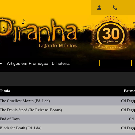
Início
de
Sessão
Artigos em Promoção
Bilheteira
Titulo
Forma
The Cruellest Month (Ed. Lda)
Cd Digi
The Devils Steed (Re-Release+Bonus)
Cd Digi
End of Days
Cd
Black for Death (Ed. Lda)
Cd Digi