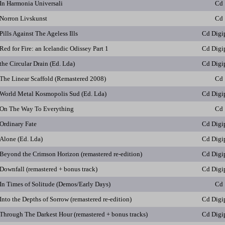
In Harmonia Universali
Cd
Norron Livskunst
Cd
Pills Against The Ageless Ills
Cd Digi
Red for Fire: an Icelandic Odissey Part 1
Cd Digi
the Circular Drain (Ed. Lda)
Cd Digi
The Linear Scaffold (Remastered 2008)
Cd
World Metal Kosmopolis Sud (Ed. Lda)
Cd Digi
On The Way To Everything
Cd
Ordinary Fate
Cd Digi
Alone (Ed. Lda)
Cd Digi
Beyond the Crimson Horizon (remastered re-edition)
Cd Digi
Downfall (remastered + bonus track)
Cd Digi
In Times of Solitude (Demos/Early Days)
Cd
Into the Depths of Sorrow (remastered re-edition)
Cd Digi
Through The Darkest Hour (remastered + bonus tracks)
Cd Digi