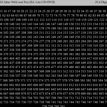
10 Jahre Wild und Frei [Ed. Lda CD+DVD]
2Cd Dig
15
16
17
18
19
20
21
22
23
24
25
26
27
28
29
30
31
32
33
34
35
36
37
38
39
1
62
63
64
65
66
67
68
69
70
71
72
73
74
75
76
77
78
79
80
81
82
83
84
85
05
106
107
108
109
110
111
112
113
114
115
116
117
118
119
120
121
122
1
38
139
140
141
142
143
144
145
146
147
148
149
150
151
152
153
154
155
1
71
172
173
174
175
176
177
178
179
180
181
182
183
184
185
186
187
188
1
04
205
206
207
208
209
210
211
212
213
214
215
216
217
218
219
220
221
2
37
238
239
240
241
242
243
244
245
246
247
248
249
250
251
252
253
254
2
70
271
272
273
274
275
276
277
278
279
280
281
282
283
284
285
286
287
2
03
304
305
306
307
308
309
310
311
312
313
314
315
316
317
318
319
320
3
36
337
338
339
340
341
342
343
344
345
346
347
348
349
350
351
352
353
3
69
370
371
372
373
374
375
376
377
378
379
380
381
382
383
384
385
386
3
02
403
404
405
406
407
408
409
410
411
412
413
414
415
416
417
418
419
4
35
436
437
438
439
440
441
442
443
444
445
446
447
448
449
450
451
452
4
68
469
470
471
472
473
474
475
476
477
478
479
480
481
482
483
484
485
4
01
502
503
504
505
506
507
508
509
510
511
512
513
514
515
516
517
518
5
34
535
536
537
538
539
540
541
542
543
544
545
546
547
548
549
550
551
5
7
568
569
570
571
572
573
574
575
576
577
578
579
580
581
582
583
584
5
00
601
602
603
604
605
606
607
608
609
610
611
612
613
614
615
616
617
6
33
634
635
636
637
638
639
640
641
642
643
644
645
646
647
648
649
650
6
66
667
668
669
670
671
672
673
674
675
676
677
678
679
680
681
682
683
6
99
700
701
702
703
704
705
706
707
708
709
710
711
712
713
714
715
716
7
32
733
734
735
736
737
738
739
740
741
742
743
744
745
746
747
748
749
7
758
759
760
761