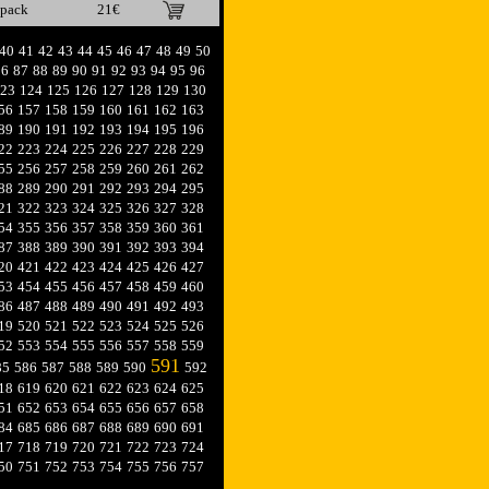
ipack
21€
40
41
42
43
44
45
46
47
48
49
50
86
87
88
89
90
91
92
93
94
95
96
23
124
125
126
127
128
129
130
56
157
158
159
160
161
162
163
89
190
191
192
193
194
195
196
22
223
224
225
226
227
228
229
55
256
257
258
259
260
261
262
88
289
290
291
292
293
294
295
21
322
323
324
325
326
327
328
54
355
356
357
358
359
360
361
87
388
389
390
391
392
393
394
20
421
422
423
424
425
426
427
53
454
455
456
457
458
459
460
86
487
488
489
490
491
492
493
19
520
521
522
523
524
525
526
52
553
554
555
556
557
558
559
591
85
586
587
588
589
590
592
18
619
620
621
622
623
624
625
51
652
653
654
655
656
657
658
84
685
686
687
688
689
690
691
17
718
719
720
721
722
723
724
50
751
752
753
754
755
756
757