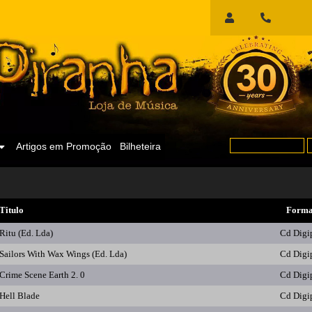
Início
de
Sessão
Artigos em Promoção
Bilheteira
Titulo
Forma
Ritu (Ed. Lda)
Cd Digi
Sailors With Wax Wings (Ed. Lda)
Cd Digi
Crime Scene Earth 2. 0
Cd Digi
Hell Blade
Cd Digi