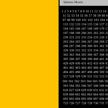
Saltatio Mortis
1
2
3
4
5
6
7
8
9
10
11
12
13
14
51
52
53
54
55
56
57
58
59
60
6
97
98
99
100
101
102
103
104
1
131
132
133
134
135
136
137
1
164
165
166
167
168
169
170
1
197
198
199
200
201
202
203
2
230
231
232
233
234
235
236
2
263
264
265
266
267
268
269
2
296
297
298
299
300
301
302
3
329
330
331
332
333
334
335
3
362
363
364
365
366
367
368
3
395
396
397
398
399
400
401
4
428
429
430
431
432
433
434
4
461
462
463
464
465
466
467
4
494
495
496
497
498
499
500
5
527
528
529
530
531
532
533
5
560
561
562
563
564
565
566
56
593
594
595
596
597
598
599
6
626
627
628
629
630
631
632
6
659
660
661
662
663
664
665
6
692
693
694
695
696
697
698
6
725
726
727
728
729
730
731
7