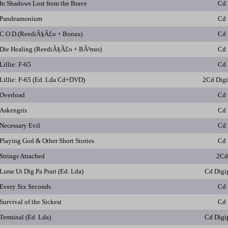
In Shadows Lost from the Brave
Cd
Pandeamonium
Cd
C.O.D.(ReediÃ§Ã£o + Bonus)
Cd
Die Healing (ReediÃ§Ã£o + BÃ³nus)
Cd
Lillie: F-65
Cd
Lillie: F-65 (Ed. Lda Cd+DVD)
2Cd Dig
Overload
Cd
Askengris
Cd
Necessary Evil
Cd
Playing God & Other Short Stories
Cd
Strings Attached
2Cd
Lurar Ut Dig Pa Prari (Ed. Lda)
Cd Digi
Every Six Seconds
Cd
Survival of the Sickest
Cd
Terminal (Ed. Lda)
Cd Digi