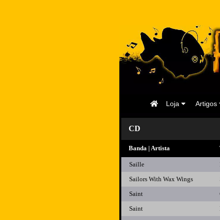
Página
Loja
Artigos
Inicial
CD
Banda | Artista
Saille
Sailors With Wax Wings
Saint
Saint