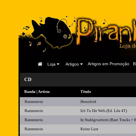
Página
Artigos em Promoção
B
Loja
Artigos
Inicial
CD
Banda | Artista
Titulo
Rammstein
Herzeleid
Rammstein
Ich Tu Dir Weh (Ed. Lda 4T)
Rammstein
In Stahlgewittern (Rare Tracks +
Rammstein
Keine Lust