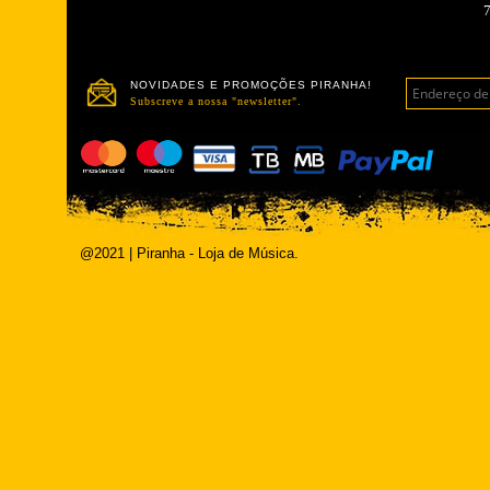
NOVIDADES E PROMOÇÕES PIRANHA!
Subscreve a nossa "newsletter".
@2021 | Piranha - Loja de Música.