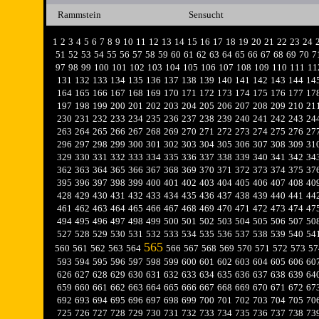
Rammstein
Sensucht
1
2
3
4
5
6
7
8
9
10
11
12
13
14
15
16
17
18
19
20
21
22
23
24
51
52
53
54
55
56
57
58
59
60
61
62
63
64
65
66
67
68
69
70
7
97
98
99
100
101
102
103
104
105
106
107
108
109
110
111
11
131
132
133
134
135
136
137
138
139
140
141
142
143
144
14
164
165
166
167
168
169
170
171
172
173
174
175
176
177
17
197
198
199
200
201
202
203
204
205
206
207
208
209
210
21
230
231
232
233
234
235
236
237
238
239
240
241
242
243
24
263
264
265
266
267
268
269
270
271
272
273
274
275
276
27
296
297
298
299
300
301
302
303
304
305
306
307
308
309
31
329
330
331
332
333
334
335
336
337
338
339
340
341
342
34
362
363
364
365
366
367
368
369
370
371
372
373
374
375
37
395
396
397
398
399
400
401
402
403
404
405
406
407
408
40
428
429
430
431
432
433
434
435
436
437
438
439
440
441
44
461
462
463
464
465
466
467
468
469
470
471
472
473
474
47
494
495
496
497
498
499
500
501
502
503
504
505
506
507
50
527
528
529
530
531
532
533
534
535
536
537
538
539
540
54
565
560
561
562
563
564
566
567
568
569
570
571
572
573
57
593
594
595
596
597
598
599
600
601
602
603
604
605
606
60
626
627
628
629
630
631
632
633
634
635
636
637
638
639
64
659
660
661
662
663
664
665
666
667
668
669
670
671
672
67
692
693
694
695
696
697
698
699
700
701
702
703
704
705
70
725
726
727
728
729
730
731
732
733
734
735
736
737
738
73