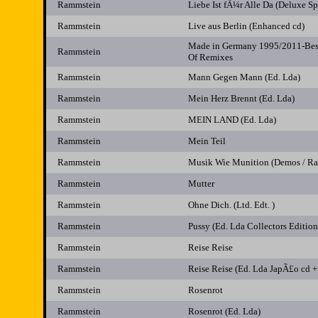
Rammstein
Liebe Ist fÃ¼r Alle Da (Deluxe Sp
Rammstein
Live aus Berlin (Enhanced cd)
Made in Germany 1995/2011-Best
Rammstein
Of Remixes
Rammstein
Mann Gegen Mann (Ed. Lda)
Rammstein
Mein Herz Brennt (Ed. Lda)
Rammstein
MEIN LAND (Ed. Lda)
Rammstein
Mein Teil
Rammstein
Musik Wie Munition (Demos / Rar
Rammstein
Mutter
Rammstein
Ohne Dich. (Ltd. Edt. )
Rammstein
Pussy (Ed. Lda Collectors Edition
Rammstein
Reise Reise
Rammstein
Reise Reise (Ed. Lda JapÃ£o cd +
Rammstein
Rosenrot
Rammstein
Rosenrot (Ed. Lda)