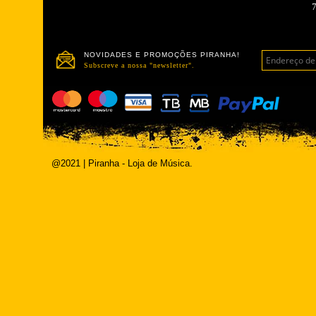
NOVIDADES E PROMOÇÕES PIRANHA!
Subscreve a nossa "newsletter".
@2021 | Piranha - Loja de Música.