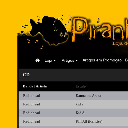
Página
Artigos em Promoção
B
Loja
Artigos
Inicial
CD
Banda | Artista
Titulo
Radiohead
Karma the Arena
Radiohead
kid a
Radiohead
Kid A
Radiohead
Kill All (Rarities)