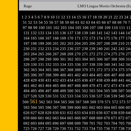
Rage
LMO Lingua Mortis Orchestra (
1
2
3
4
5
6
7
8
9
10
11
12
13
14
15
16
17
18
19
20
21
22
23
24
51
52
53
54
55
56
57
58
59
60
61
62
63
64
65
66
67
68
69
70
7
97
98
99
100
101
102
103
104
105
106
107
108
109
110
111
11
131
132
133
134
135
136
137
138
139
140
141
142
143
144
14
164
165
166
167
168
169
170
171
172
173
174
175
176
177
17
197
198
199
200
201
202
203
204
205
206
207
208
209
210
21
230
231
232
233
234
235
236
237
238
239
240
241
242
243
24
263
264
265
266
267
268
269
270
271
272
273
274
275
276
27
296
297
298
299
300
301
302
303
304
305
306
307
308
309
31
329
330
331
332
333
334
335
336
337
338
339
340
341
342
34
362
363
364
365
366
367
368
369
370
371
372
373
374
375
37
395
396
397
398
399
400
401
402
403
404
405
406
407
408
40
428
429
430
431
432
433
434
435
436
437
438
439
440
441
44
461
462
463
464
465
466
467
468
469
470
471
472
473
474
47
494
495
496
497
498
499
500
501
502
503
504
505
506
507
50
527
528
529
530
531
532
533
534
535
536
537
538
539
540
54
561
560
562
563
564
565
566
567
568
569
570
571
572
573
57
593
594
595
596
597
598
599
600
601
602
603
604
605
606
60
626
627
628
629
630
631
632
633
634
635
636
637
638
639
64
659
660
661
662
663
664
665
666
667
668
669
670
671
672
67
692
693
694
695
696
697
698
699
700
701
702
703
704
705
70
725
726
727
728
729
730
731
732
733
734
735
736
737
738
73