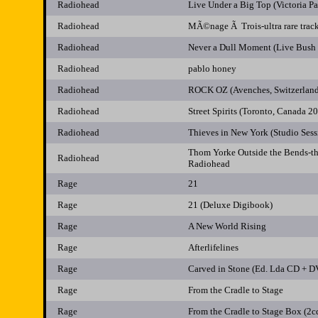
Radiohead
Live Under a Big Top (Victoria P
Radiohead
MÃ©nage Ã Trois-ultra rare track
Radiohead
Never a Dull Moment (Live Bush
Radiohead
pablo honey
Radiohead
ROCK OZ (Avenches, Switzerland
Radiohead
Street Spirits (Toronto, Canada 2
Radiohead
Thieves in New York (Studio Sess
Thom Yorke Outside the Bends-the
Radiohead
Radiohead
Rage
21
Rage
21 (Deluxe Digibook)
Rage
A New World Rising
Rage
Afterlifelines
Rage
Carved in Stone (Ed. Lda CD + 
Rage
From the Cradle to Stage
Rage
From the Cradle to Stage Box (2