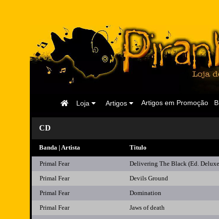
Página
Artigos em Promoção
B
Loja
Artigos
Inicial
CD
Banda | Artista
Titulo
Primal Fear
Delivering The Black (Ed. Delu
Primal Fear
Devils Ground
Primal Fear
Domination
Primal Fear
Jaws of death