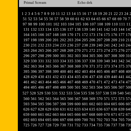
Primal Scream
Echo dek
1
2
3
4
5
6
7
8
9
10
11
12
13
14
15
16
17
18
19
20
21
22
23
24
51
52
53
54
55
56
57
58
59
60
61
62
63
64
65
66
67
68
69
70
7
97
98
99
100
101
102
103
104
105
106
107
108
109
110
111
11
131
132
133
134
135
136
137
138
139
140
141
142
143
144
14
164
165
166
167
168
169
170
171
172
173
174
175
176
177
17
197
198
199
200
201
202
203
204
205
206
207
208
209
210
21
230
231
232
233
234
235
236
237
238
239
240
241
242
243
24
263
264
265
266
267
268
269
270
271
272
273
274
275
276
27
296
297
298
299
300
301
302
303
304
305
306
307
308
309
31
329
330
331
332
333
334
335
336
337
338
339
340
341
342
34
362
363
364
365
366
367
368
369
370
371
372
373
374
375
37
395
396
397
398
399
400
401
402
403
404
405
406
407
408
40
428
429
430
431
432
433
434
435
436
437
438
439
440
441
44
461
462
463
464
465
466
467
468
469
470
471
472
473
474
47
494
495
496
497
498
499
500
501
502
503
504
505
506
507
50
527
528
529
530
531
532
533
534
535
536
537
538
539
540
541
560
561
562
563
564
565
566
567
568
569
570
571
572
573
57
593
594
595
596
597
598
599
600
601
602
603
604
605
606
60
626
627
628
629
630
631
632
633
634
635
636
637
638
639
64
659
660
661
662
663
664
665
666
667
668
669
670
671
672
67
692
693
694
695
696
697
698
699
700
701
702
703
704
705
70
725
726
727
728
729
730
731
732
733
734
735
736
737
738
73