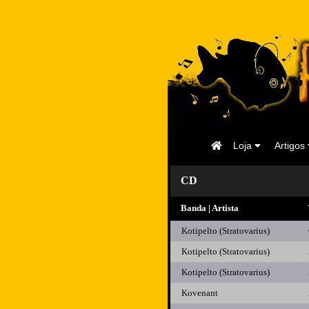
Página
Loja
Artigos
Inicial
CD
Banda | Artista
Kotipelto (Stratovarius)
Kotipelto (Stratovarius)
Kotipelto (Stratovarius)
Kovenant