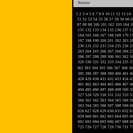
Kreator
1
2
3
4
5
6
7
8
9
10
11
12
13
14
51
52
53
54
55
56
57
58
59
60
6
97
98
99
100
101
102
103
104
1
131
132
133
134
135
136
137
1
164
165
166
167
168
169
170
1
197
198
199
200
201
202
203
2
230
231
232
233
234
235
236
2
263
264
265
266
267
268
269
2
296
297
298
299
300
301
302
3
329
330
331
332
333
334
335
3
362
363
364
365
366
367
368
36
395
396
397
398
399
400
401
4
428
429
430
431
432
433
434
4
461
462
463
464
465
466
467
4
494
495
496
497
498
499
500
5
527
528
529
530
531
532
533
5
560
561
562
563
564
565
566
5
593
594
595
596
597
598
599
6
626
627
628
629
630
631
632
6
659
660
661
662
663
664
665
6
692
693
694
695
696
697
698
6
725
726
727
728
729
730
731
7