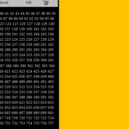
abook
18€
40
41
42
43
44
45
46
47
48
49
50
86
87
88
89
90
91
92
93
94
95
96
23
124
125
126
127
128
129
130
56
157
158
159
160
161
162
163
89
190
191
192
193
194
195
196
22
223
224
225
226
227
228
229
55
256
257
258
259
260
261
262
88
289
290
291
292
293
294
295
21
322
323
324
325
326
327
328
54
355
356
357
358
359
360
361
387
388
389
390
391
392
393
394
20
421
422
423
424
425
426
427
53
454
455
456
457
458
459
460
86
487
488
489
490
491
492
493
19
520
521
522
523
524
525
526
52
553
554
555
556
557
558
559
85
586
587
588
589
590
591
592
18
619
620
621
622
623
624
625
51
652
653
654
655
656
657
658
84
685
686
687
688
689
690
691
17
718
719
720
721
722
723
724
50
751
752
753
754
755
756
757