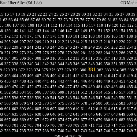
Hate Uber Alles (Ed. Lda)
CD Medi
15
16
17
18
19
20
21
22
23
24
25
26
27
28
29
30
31
32
33
34
35
36
37
38
39
1
62
63
64
65
66
67
68
69
70
71
72
73
74
75
76
77
78
79
80
81
82
83
84
85
05
106
107
108
109
110
111
112
113
114
115
116
117
118
119
120
121
122
1
38
139
140
141
142
143
144
145
146
147
148
149
150
151
152
153
154
155
1
71
172
173
174
175
176
177
178
179
180
181
182
183
184
185
186
187
188
1
04
205
206
207
208
209
210
211
212
213
214
215
216
217
218
219
220
221
2
37
238
239
240
241
242
243
244
245
246
247
248
249
250
251
252
253
254
2
70
271
272
273
274
275
276
277
278
279
280
281
282
283
284
285
286
287
2
03
304
305
306
307
308
309
310
311
312
313
314
315
316
317
318
319
320
3
36
337
338
339
340
341
342
343
344
345
346
347
348
349
350
351
352
353
3
381
9
370
371
372
373
374
375
376
377
378
379
380
382
383
384
385
386
02
403
404
405
406
407
408
409
410
411
412
413
414
415
416
417
418
419
4
35
436
437
438
439
440
441
442
443
444
445
446
447
448
449
450
451
452
4
68
469
470
471
472
473
474
475
476
477
478
479
480
481
482
483
484
485
4
01
502
503
504
505
506
507
508
509
510
511
512
513
514
515
516
517
518
5
34
535
536
537
538
539
540
541
542
543
544
545
546
547
548
549
550
551
5
67
568
569
570
571
572
573
574
575
576
577
578
579
580
581
582
583
584
5
00
601
602
603
604
605
606
607
608
609
610
611
612
613
614
615
616
617
6
33
634
635
636
637
638
639
640
641
642
643
644
645
646
647
648
649
650
6
66
667
668
669
670
671
672
673
674
675
676
677
678
679
680
681
682
683
6
99
700
701
702
703
704
705
706
707
708
709
710
711
712
713
714
715
716
7
32
733
734
735
736
737
738
739
740
741
742
743
744
745
746
747
748
749
7
758
759
760
761