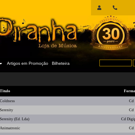
Início
de
Sessão
Artigos em Promoção
Bilheteira
Titulo
Forma
Coldness
Cd
Serenity
Cd
Serenity (Ed. Lda)
Cd Digi
Animatronic
Cd