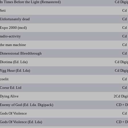
In Times Before the Light (Remastered)
Cd Digi
Seti
Cd
Unfortunately dead
Cd
Expo 2000 (mcd)
Cd
radio-activity
Cd
the man machine
Cd
Dimensional Bleedthrough
Cd
Diotima (Ed. Lda)
Cd Digi
Ygg Huur (Ed. Lda)
Cd Digi
coelit
Cd
Coeur Ed. Ltd
Cd
Dying Alive
2Cd Dig
Enemy of God (Ed. Lda. Digipack)
CD + 
Gods Of Violence
Cd
Gods Of Violence (Ed. Lda)
CD + 