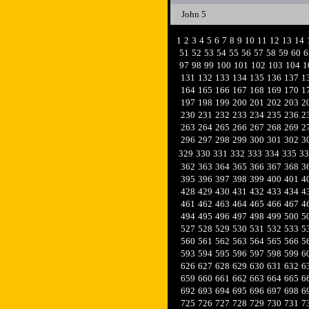
John 5
1
2
3
4
5
6
7
8
9
10
11
12
13
14
51
52
53
54
55
56
57
58
59
60
6
97
98
99
100
101
102
103
104
1
131
132
133
134
135
136
137
1
164
165
166
167
168
169
170
1
197
198
199
200
201
202
203
2
230
231
232
233
234
235
236
2
263
264
265
266
267
268
269
2
296
297
298
299
300
301
302
3
329
330
331
332
333
334
335
33
362
363
364
365
366
367
368
3
395
396
397
398
399
400
401
4
428
429
430
431
432
433
434
4
461
462
463
464
465
466
467
4
494
495
496
497
498
499
500
5
527
528
529
530
531
532
533
5
560
561
562
563
564
565
566
5
593
594
595
596
597
598
599
6
626
627
628
629
630
631
632
6
659
660
661
662
663
664
665
6
692
693
694
695
696
697
698
6
725
726
727
728
729
730
731
7