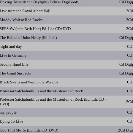
Driving Towards the Daylight (Deluxe DigiBook)
Cd Digi
Live from the Royal Albert Hall
2Cd
Muddy Wolf at Red Rocks
2Cd
SEESAW (com Beth Hart) Ed. Lda CD+DVD
2Cd
The Ballad of John Henry (Ed. Lda)
Cd Digi
night and day
Cd
Live in Germany
Cd
Second Hand Life
Cd Digi
The Usual Suspects
Cd Digi
Black Swans and Wormhole Wizards
Cd
Professor Satchafunkilus and the Musterion of Rock
Cd
Professor Satchafunkilus and the Musterion of Rock (Ed. Lda CD +
2Cd
DVD)
my people
Cd
Dying To Live
Cd
God Told Me To (Ed. Lda CD+DVD)
2Cd Dig