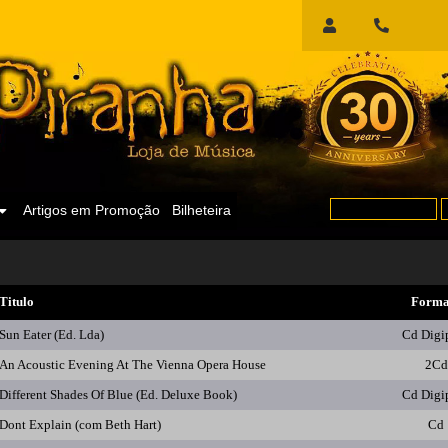
Início
de
Sessão
Artigos em Promoção
Bilheteira
Titulo
Forma
Sun Eater (Ed. Lda)
Cd Digi
An Acoustic Evening At The Vienna Opera House
2Cd
Different Shades Of Blue (Ed. Deluxe Book)
Cd Digi
Dont Explain (com Beth Hart)
Cd