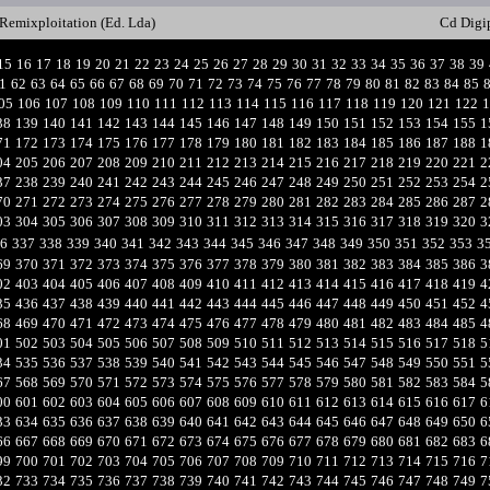
Remixploitation (Ed. Lda)
Cd Digi
15
16
17
18
19
20
21
22
23
24
25
26
27
28
29
30
31
32
33
34
35
36
37
38
39
1
62
63
64
65
66
67
68
69
70
71
72
73
74
75
76
77
78
79
80
81
82
83
84
85
05
106
107
108
109
110
111
112
113
114
115
116
117
118
119
120
121
122
1
38
139
140
141
142
143
144
145
146
147
148
149
150
151
152
153
154
155
1
71
172
173
174
175
176
177
178
179
180
181
182
183
184
185
186
187
188
1
04
205
206
207
208
209
210
211
212
213
214
215
216
217
218
219
220
221
2
37
238
239
240
241
242
243
244
245
246
247
248
249
250
251
252
253
254
2
70
271
272
273
274
275
276
277
278
279
280
281
282
283
284
285
286
287
2
03
304
305
306
307
308
309
310
311
312
313
314
315
316
317
318
319
320
3
6
337
338
339
340
341
342
343
344
345
346
347
348
349
350
351
352
353
3
69
370
371
372
373
374
375
376
377
378
379
380
381
382
383
384
385
386
3
02
403
404
405
406
407
408
409
410
411
412
413
414
415
416
417
418
419
4
35
436
437
438
439
440
441
442
443
444
445
446
447
448
449
450
451
452
4
68
469
470
471
472
473
474
475
476
477
478
479
480
481
482
483
484
485
4
01
502
503
504
505
506
507
508
509
510
511
512
513
514
515
516
517
518
5
34
535
536
537
538
539
540
541
542
543
544
545
546
547
548
549
550
551
5
67
568
569
570
571
572
573
574
575
576
577
578
579
580
581
582
583
584
5
00
601
602
603
604
605
606
607
608
609
610
611
612
613
614
615
616
617
6
33
634
635
636
637
638
639
640
641
642
643
644
645
646
647
648
649
650
6
66
667
668
669
670
671
672
673
674
675
676
677
678
679
680
681
682
683
6
99
700
701
702
703
704
705
706
707
708
709
710
711
712
713
714
715
716
7
32
733
734
735
736
737
738
739
740
741
742
743
744
745
746
747
748
749
7