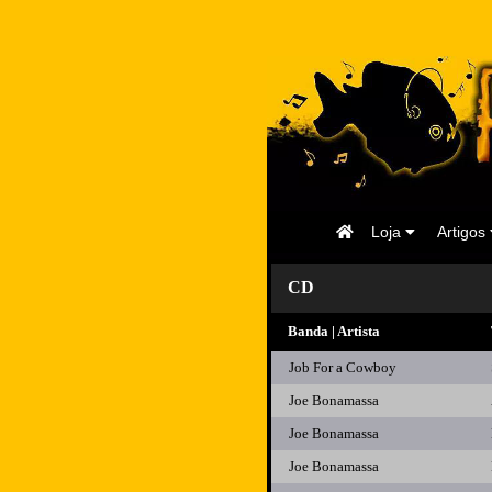
Página
Loja
Artigos
Inicial
CD
Banda | Artista
Job For a Cowboy
Joe Bonamassa
Joe Bonamassa
Joe Bonamassa