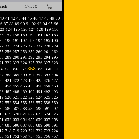
pack
17,50€
40
41
42
43
44
45
46
47
48
49
50
86
87
88
89
90
91
92
93
94
95
96
23
124
125
126
127
128
129
130
56
157
158
159
160
161
162
163
89
190
191
192
193
194
195
196
22
223
224
225
226
227
228
229
55
256
257
258
259
260
261
262
88
289
290
291
292
293
294
295
21
322
323
324
325
326
327
328
358
54
355
356
357
359
360
361
87
388
389
390
391
392
393
394
20
421
422
423
424
425
426
427
53
454
455
456
457
458
459
460
86
487
488
489
490
491
492
493
19
520
521
522
523
524
525
526
52
553
554
555
556
557
558
559
85
586
587
588
589
590
591
592
18
619
620
621
622
623
624
625
51
652
653
654
655
656
657
658
84
685
686
687
688
689
690
691
17
718
719
720
721
722
723
724
50
751
752
753
754
755
756
757