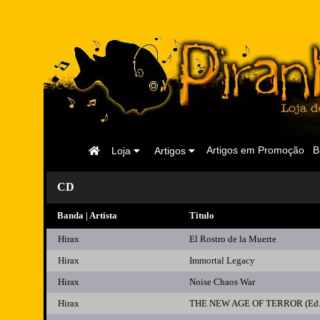
Página
Artigos em Promoção
B
Loja
Artigos
Inicial
CD
Banda | Artista
Titulo
Hirax
El Rostro de la Muerte
Hirax
Immortal Legacy
Hirax
Noise Chaos War
Hirax
THE NEW AGE OF TERROR (Ed.