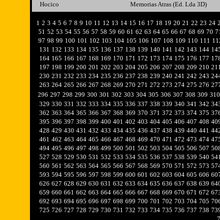
Hocico
Memorias Atras (Ed. Lda 3D)
1
2
3
4
5
6
7
8
9
10
11
12
13
14
15
16
17
18
19
20
21
22
23
24
51
52
53
54
55
56
57
58
59
60
61
62
63
64
65
66
67
68
69
70
7
97
98
99
100
101
102
103
104
105
106
107
108
109
110
111
11
131
132
133
134
135
136
137
138
139
140
141
142
143
144
14
164
165
166
167
168
169
170
171
172
173
174
175
176
177
17
197
198
199
200
201
202
203
204
205
206
207
208
209
210
21
230
231
232
233
234
235
236
237
238
239
240
241
242
243
24
263
264
265
266
267
268
269
270
271
272
273
274
275
276
27
296
297
298
299
300
301
302
303
304
305
306
307
308
309
310
329
330
331
332
333
334
335
336
337
338
339
340
341
342
34
362
363
364
365
366
367
368
369
370
371
372
373
374
375
37
395
396
397
398
399
400
401
402
403
404
405
406
407
408
40
428
429
430
431
432
433
434
435
436
437
438
439
440
441
44
461
462
463
464
465
466
467
468
469
470
471
472
473
474
47
494
495
496
497
498
499
500
501
502
503
504
505
506
507
50
527
528
529
530
531
532
533
534
535
536
537
538
539
540
54
560
561
562
563
564
565
566
567
568
569
570
571
572
573
57
593
594
595
596
597
598
599
600
601
602
603
604
605
606
60
626
627
628
629
630
631
632
633
634
635
636
637
638
639
64
659
660
661
662
663
664
665
666
667
668
669
670
671
672
67
692
693
694
695
696
697
698
699
700
701
702
703
704
705
70
725
726
727
728
729
730
731
732
733
734
735
736
737
738
73