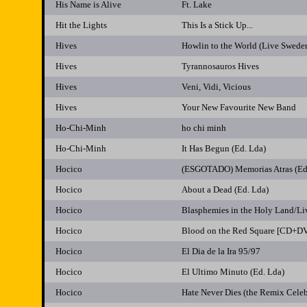
His Name is Alive
Ft. Lake
Hit the Lights
This Is a Stick Up...
Hives
Howlin to the World (Live Swede
Hives
Tyrannosauros Hives
Hives
Veni, Vidi, Vicious
Hives
Your New Favourite New Band
Ho-Chi-Minh
ho chi minh
Ho-Chi-Minh
It Has Begun (Ed. Lda)
Hocico
(ESGOTADO) Memorias Atras (Ed
Hocico
About a Dead (Ed. Lda)
Hocico
Blasphemies in the Holy Land/Live
Hocico
Blood on the Red Square [CD+D
Hocico
El Dia de la Ira 95/97
Hocico
El Ultimo Minuto (Ed. Lda)
Hocico
Hate Never Dies (the Remix Celeb