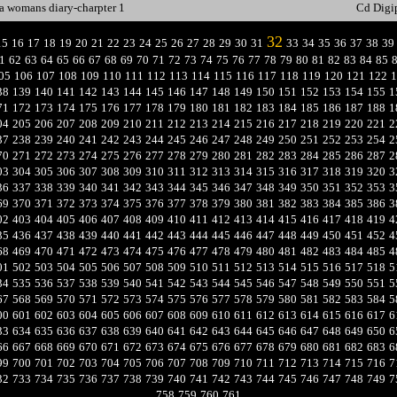
a womans diary-charpter 1
Cd Digi
32
15
16
17
18
19
20
21
22
23
24
25
26
27
28
29
30
31
33
34
35
36
37
38
39
1
62
63
64
65
66
67
68
69
70
71
72
73
74
75
76
77
78
79
80
81
82
83
84
85
05
106
107
108
109
110
111
112
113
114
115
116
117
118
119
120
121
122
1
38
139
140
141
142
143
144
145
146
147
148
149
150
151
152
153
154
155
1
71
172
173
174
175
176
177
178
179
180
181
182
183
184
185
186
187
188
1
04
205
206
207
208
209
210
211
212
213
214
215
216
217
218
219
220
221
2
37
238
239
240
241
242
243
244
245
246
247
248
249
250
251
252
253
254
2
70
271
272
273
274
275
276
277
278
279
280
281
282
283
284
285
286
287
2
03
304
305
306
307
308
309
310
311
312
313
314
315
316
317
318
319
320
3
36
337
338
339
340
341
342
343
344
345
346
347
348
349
350
351
352
353
3
69
370
371
372
373
374
375
376
377
378
379
380
381
382
383
384
385
386
3
02
403
404
405
406
407
408
409
410
411
412
413
414
415
416
417
418
419
4
35
436
437
438
439
440
441
442
443
444
445
446
447
448
449
450
451
452
4
68
469
470
471
472
473
474
475
476
477
478
479
480
481
482
483
484
485
4
01
502
503
504
505
506
507
508
509
510
511
512
513
514
515
516
517
518
5
34
535
536
537
538
539
540
541
542
543
544
545
546
547
548
549
550
551
5
67
568
569
570
571
572
573
574
575
576
577
578
579
580
581
582
583
584
5
00
601
602
603
604
605
606
607
608
609
610
611
612
613
614
615
616
617
6
33
634
635
636
637
638
639
640
641
642
643
644
645
646
647
648
649
650
6
66
667
668
669
670
671
672
673
674
675
676
677
678
679
680
681
682
683
6
99
700
701
702
703
704
705
706
707
708
709
710
711
712
713
714
715
716
7
32
733
734
735
736
737
738
739
740
741
742
743
744
745
746
747
748
749
7
758
759
760
761