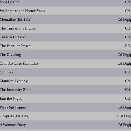
Soul Deserts
Cd
Welcome to the Horror Show
Cd
Mentalize (Ed. Lda)
Cd Digi
The Turn of the Lights
Cd
Time to Be Free
Cd
The Peculiar Present
CD
The Dividing
Cd Digi
Ordo Ab Chao (Ed. Lda)
Cd Digi
Chimera
Cd
Manifest Tyranny
Cd
The Immunity Zone
Cd
Into the Night
Cd
Plays Sgt.Pepper
Cd Digi
Chapters (Ed. Lda)
2Cd Dig
A Womans Diary
Cd Digi