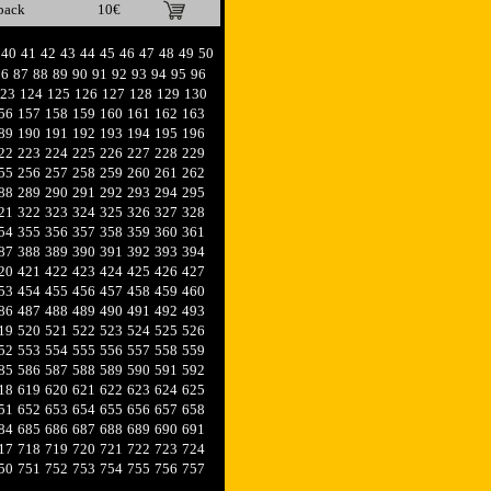
pack
10€
40
41
42
43
44
45
46
47
48
49
50
86
87
88
89
90
91
92
93
94
95
96
23
124
125
126
127
128
129
130
56
157
158
159
160
161
162
163
89
190
191
192
193
194
195
196
22
223
224
225
226
227
228
229
55
256
257
258
259
260
261
262
88
289
290
291
292
293
294
295
21
322
323
324
325
326
327
328
54
355
356
357
358
359
360
361
87
388
389
390
391
392
393
394
20
421
422
423
424
425
426
427
53
454
455
456
457
458
459
460
86
487
488
489
490
491
492
493
19
520
521
522
523
524
525
526
52
553
554
555
556
557
558
559
85
586
587
588
589
590
591
592
18
619
620
621
622
623
624
625
51
652
653
654
655
656
657
658
84
685
686
687
688
689
690
691
17
718
719
720
721
722
723
724
50
751
752
753
754
755
756
757