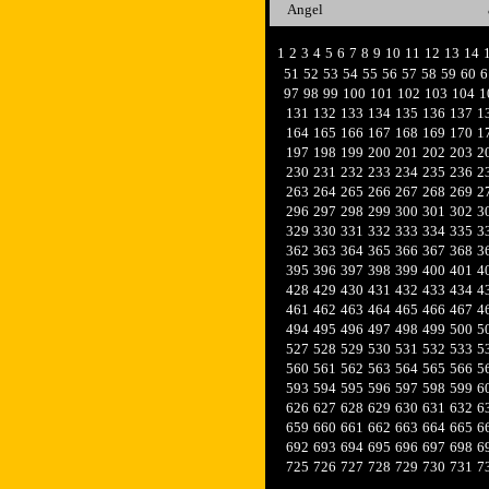
Angel
1
2
3
4
5
6
7
8
9
10
11
12
13
14
51
52
53
54
55
56
57
58
59
60
6
97
98
99
100
101
102
103
104
1
131
132
133
134
135
136
137
1
164
165
166
167
168
169
170
1
197
198
199
200
201
202
203
2
230
231
232
233
234
235
236
2
263
264
265
266
267
268
269
2
296
297
298
299
300
301
302
3
329
330
331
332
333
334
335
3
362
363
364
365
366
367
368
3
395
396
397
398
399
400
401
4
428
429
430
431
432
433
434
4
461
462
463
464
465
466
467
4
494
495
496
497
498
499
500
5
527
528
529
530
531
532
533
5
560
561
562
563
564
565
566
5
593
594
595
596
597
598
599
6
626
627
628
629
630
631
632
6
659
660
661
662
663
664
665
6
692
693
694
695
696
697
698
6
725
726
727
728
729
730
731
7