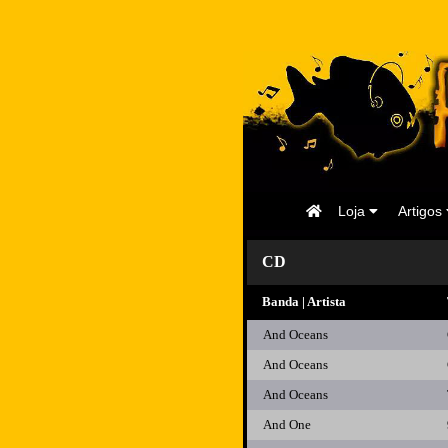
Página
Loja
Artigos
Inicial
CD
Banda | Artista
And Oceans
And Oceans
And Oceans
And One