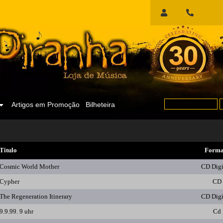
Início
de
Sessão
Artigos em Promoção
Bilheteira
Titulo
Forma
Cosmic World Mother
CD Dig
Cypher
CD
The Regeneration Itinerary
CD Dig
9.9.99. 9 uhr
Cd