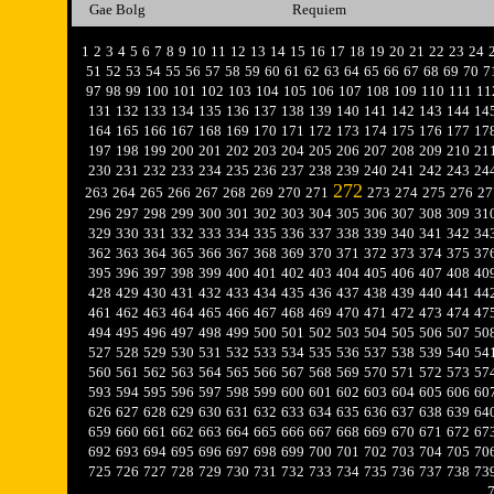
Gae Bolg
Requiem
1
2
3
4
5
6
7
8
9
10
11
12
13
14
15
16
17
18
19
20
21
22
23
24
51
52
53
54
55
56
57
58
59
60
61
62
63
64
65
66
67
68
69
70
7
97
98
99
100
101
102
103
104
105
106
107
108
109
110
111
11
131
132
133
134
135
136
137
138
139
140
141
142
143
144
14
164
165
166
167
168
169
170
171
172
173
174
175
176
177
17
197
198
199
200
201
202
203
204
205
206
207
208
209
210
21
230
231
232
233
234
235
236
237
238
239
240
241
242
243
24
272
263
264
265
266
267
268
269
270
271
273
274
275
276
27
296
297
298
299
300
301
302
303
304
305
306
307
308
309
31
329
330
331
332
333
334
335
336
337
338
339
340
341
342
34
362
363
364
365
366
367
368
369
370
371
372
373
374
375
37
395
396
397
398
399
400
401
402
403
404
405
406
407
408
40
428
429
430
431
432
433
434
435
436
437
438
439
440
441
44
461
462
463
464
465
466
467
468
469
470
471
472
473
474
47
494
495
496
497
498
499
500
501
502
503
504
505
506
507
50
527
528
529
530
531
532
533
534
535
536
537
538
539
540
54
560
561
562
563
564
565
566
567
568
569
570
571
572
573
57
593
594
595
596
597
598
599
600
601
602
603
604
605
606
60
626
627
628
629
630
631
632
633
634
635
636
637
638
639
64
659
660
661
662
663
664
665
666
667
668
669
670
671
672
67
692
693
694
695
696
697
698
699
700
701
702
703
704
705
70
725
726
727
728
729
730
731
732
733
734
735
736
737
738
73