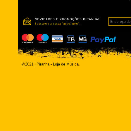
NOVIDADES E PROMOÇÕES PIRANHA!
Subscreve a nossa "newsletter".
@2021 | Piranha - Loja de Música.