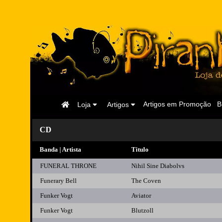
Página
Artigos em Promoção
B
Loja
Artigos
Inicial
CD
Banda | Artista
Titulo
FUNERAL THRONE
Nihil Sine Diabolvs
Funerary Bell
The Coven
Funker Vogt
Aviator
Funker Vogt
Blutzoll