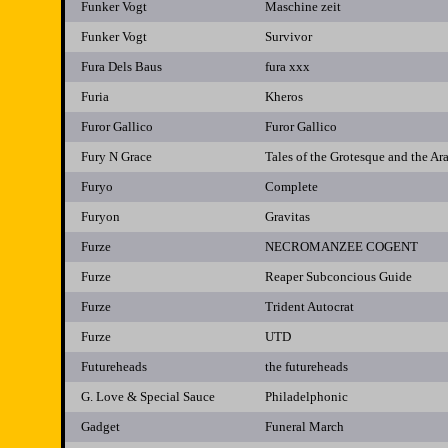
Funker Vogt
Maschine zeit
Funker Vogt
Survivor
Fura Dels Baus
fura xxx
Furia
Kheros
Furor Gallico
Furor Gallico
Fury N Grace
Tales of the Grotesque and the A
Furyo
Complete
Furyon
Gravitas
Furze
NECROMANZEE COGENT
Furze
Reaper Subconcious Guide
Furze
Trident Autocrat
Furze
UTD
Futureheads
the futureheads
G. Love & Special Sauce
Philadelphonic
Gadget
Funeral March