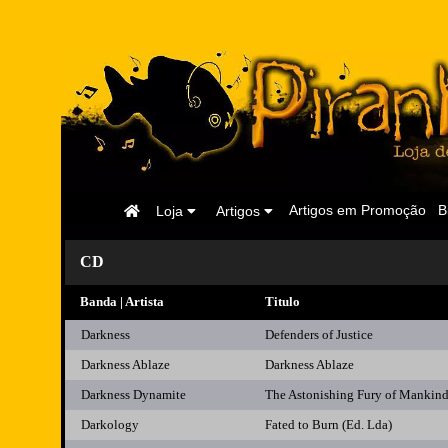
Página
Artigos em Promoção
B
Loja
Artigos
Inicial
CD
Banda | Artista
Titulo
Darkness
Defenders of Justice
Darkness Ablaze
Darkness Ablaze
Darkness Dynamite
The Astonishing Fury of Mankind
Darkology
Fated to Burn (Ed. Lda)