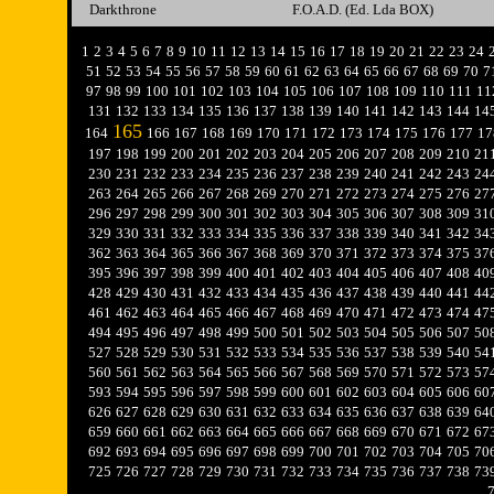
Darkthrone
F.O.A.D. (Ed. Lda BOX)
1
2
3
4
5
6
7
8
9
10
11
12
13
14
15
16
17
18
19
20
21
22
23
24
51
52
53
54
55
56
57
58
59
60
61
62
63
64
65
66
67
68
69
70
7
97
98
99
100
101
102
103
104
105
106
107
108
109
110
111
11
131
132
133
134
135
136
137
138
139
140
141
142
143
144
14
165
164
166
167
168
169
170
171
172
173
174
175
176
177
17
197
198
199
200
201
202
203
204
205
206
207
208
209
210
21
230
231
232
233
234
235
236
237
238
239
240
241
242
243
24
263
264
265
266
267
268
269
270
271
272
273
274
275
276
27
296
297
298
299
300
301
302
303
304
305
306
307
308
309
31
329
330
331
332
333
334
335
336
337
338
339
340
341
342
34
362
363
364
365
366
367
368
369
370
371
372
373
374
375
37
395
396
397
398
399
400
401
402
403
404
405
406
407
408
40
428
429
430
431
432
433
434
435
436
437
438
439
440
441
44
461
462
463
464
465
466
467
468
469
470
471
472
473
474
47
494
495
496
497
498
499
500
501
502
503
504
505
506
507
50
527
528
529
530
531
532
533
534
535
536
537
538
539
540
54
560
561
562
563
564
565
566
567
568
569
570
571
572
573
57
593
594
595
596
597
598
599
600
601
602
603
604
605
606
60
626
627
628
629
630
631
632
633
634
635
636
637
638
639
64
659
660
661
662
663
664
665
666
667
668
669
670
671
672
67
692
693
694
695
696
697
698
699
700
701
702
703
704
705
70
725
726
727
728
729
730
731
732
733
734
735
736
737
738
73