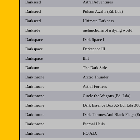
Darkseed
Astral Adventures
Darkseed
Poison Awaits (Ed. Lda)
Darkseed
Ultimate Darkness
Darkside
melancholia of a dying world
Darkspace
Dark Space I
Darkspace
Darkspace III
Darkspace
III I
Darksun
The Dark Side
Darkthrone
Arctic Thunder
Darkthrone
Astral Fortress
Darkthrone
Circle the Wagons (Ed. Lda)
Darkthrone
Dark Essence Box A5 Ed. Lda 30
Darkthrone
Dark Thrones And Black Flags (E
Darkthrone
Eternal Hails...
Darkthrone
F.O.A.D.