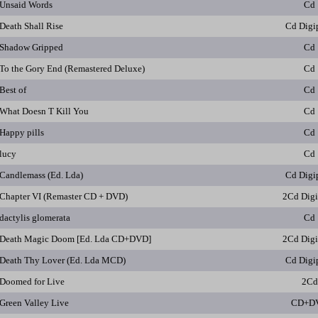
Unsaid Words
Cd
Death Shall Rise
Cd Digi
Shadow Gripped
Cd
To the Gory End (Remastered Deluxe)
Cd
Best of
Cd
What Doesn T Kill You
Cd
Happy pills
Cd
lucy
Cd
Candlemass (Ed. Lda)
Cd Digi
Chapter VI (Remaster CD + DVD)
2Cd Dig
dactylis glomerata
Cd
Death Magic Doom [Ed. Lda CD+DVD]
2Cd Dig
Death Thy Lover (Ed. Lda MCD)
Cd Digi
Doomed for Live
2Cd
Green Valley Live
CD+D