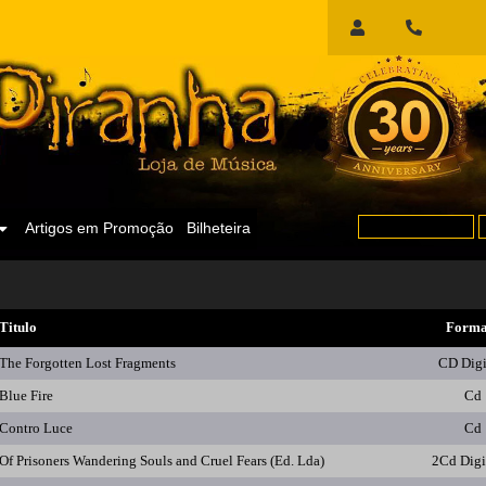
Início
de
Sessão
Artigos em Promoção
Bilheteira
Titulo
Forma
The Forgotten Lost Fragments
CD Dig
Blue Fire
Cd
Contro Luce
Cd
Of Prisoners Wandering Souls and Cruel Fears (Ed. Lda)
2Cd Dig