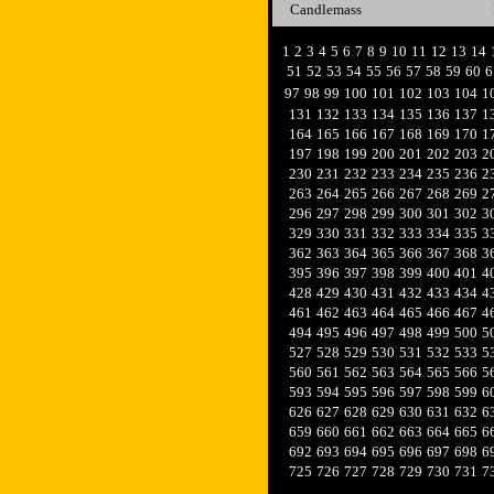
Candlemass
1
2
3
4
5
6
7
8
9
10
11
12
13
14
51
52
53
54
55
56
57
58
59
60
6
97
98
99
100
101
102
103
104
1
131
132
133
134
135
136
137
1
164
165
166
167
168
169
170
1
197
198
199
200
201
202
203
2
230
231
232
233
234
235
236
2
263
264
265
266
267
268
269
2
296
297
298
299
300
301
302
3
329
330
331
332
333
334
335
3
362
363
364
365
366
367
368
3
395
396
397
398
399
400
401
4
428
429
430
431
432
433
434
4
461
462
463
464
465
466
467
4
494
495
496
497
498
499
500
5
527
528
529
530
531
532
533
5
560
561
562
563
564
565
566
5
593
594
595
596
597
598
599
6
626
627
628
629
630
631
632
6
659
660
661
662
663
664
665
6
692
693
694
695
696
697
698
6
725
726
727
728
729
730
731
7