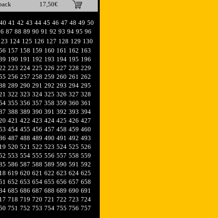
pack
17,50€
40
41
42
43
44
45
46
47
48
49
50
86
87
88
89
90
91
92
93
94
95
96
123
124
125
126
127
128
129
130
56
157
158
159
160
161
162
163
89
190
191
192
193
194
195
196
22
223
224
225
226
227
228
229
55
256
257
258
259
260
261
262
88
289
290
291
292
293
294
295
21
322
323
324
325
326
327
328
54
355
356
357
358
359
360
361
87
388
389
390
391
392
393
394
20
421
422
423
424
425
426
427
53
454
455
456
457
458
459
460
86
487
488
489
490
491
492
493
19
520
521
522
523
524
525
526
52
553
554
555
556
557
558
559
85
586
587
588
589
590
591
592
18
619
620
621
622
623
624
625
51
652
653
654
655
656
657
658
84
685
686
687
688
689
690
691
17
718
719
720
721
722
723
724
50
751
752
753
754
755
756
757