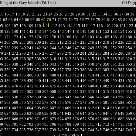
King of the Grey Islands (Ed. Lda)
Cd Digi
15
16
17
18
19
20
21
22
23
24
25
26
27
28
29
30
31
32
33
34
35
36
37
38
39
1
62
63
64
65
66
67
68
69
70
71
72
73
74
75
76
77
78
79
80
81
82
83
84
85
111
05
106
107
108
109
110
112
113
114
115
116
117
118
119
120
121
122
38
139
140
141
142
143
144
145
146
147
148
149
150
151
152
153
154
155
1
71
172
173
174
175
176
177
178
179
180
181
182
183
184
185
186
187
188
1
04
205
206
207
208
209
210
211
212
213
214
215
216
217
218
219
220
221
2
37
238
239
240
241
242
243
244
245
246
247
248
249
250
251
252
253
254
2
70
271
272
273
274
275
276
277
278
279
280
281
282
283
284
285
286
287
2
03
304
305
306
307
308
309
310
311
312
313
314
315
316
317
318
319
320
3
36
337
338
339
340
341
342
343
344
345
346
347
348
349
350
351
352
353
3
69
370
371
372
373
374
375
376
377
378
379
380
381
382
383
384
385
386
3
02
403
404
405
406
407
408
409
410
411
412
413
414
415
416
417
418
419
4
35
436
437
438
439
440
441
442
443
444
445
446
447
448
449
450
451
452
4
68
469
470
471
472
473
474
475
476
477
478
479
480
481
482
483
484
485
4
01
502
503
504
505
506
507
508
509
510
511
512
513
514
515
516
517
518
5
34
535
536
537
538
539
540
541
542
543
544
545
546
547
548
549
550
551
5
67
568
569
570
571
572
573
574
575
576
577
578
579
580
581
582
583
584
5
00
601
602
603
604
605
606
607
608
609
610
611
612
613
614
615
616
617
6
33
634
635
636
637
638
639
640
641
642
643
644
645
646
647
648
649
650
6
66
667
668
669
670
671
672
673
674
675
676
677
678
679
680
681
682
683
6
99
700
701
702
703
704
705
706
707
708
709
710
711
712
713
714
715
716
7
32
733
734
735
736
737
738
739
740
741
742
743
744
745
746
747
748
749
7
758
759
760
761