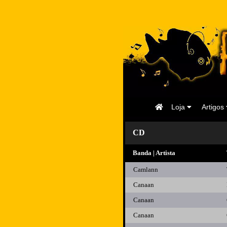
Página
Loja
Artigos
Inicial
CD
Banda | Artista
Camlann
Canaan
Canaan
Canaan