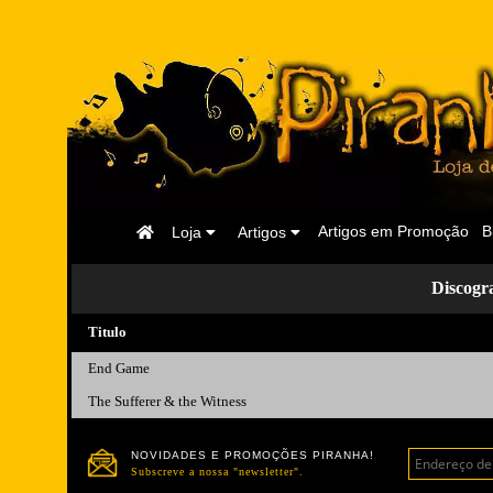
Página
Artigos em Promoção
B
Loja
Artigos
Inicial
Discog
Titulo
End Game
The Sufferer & the Witness
NOVIDADES E PROMOÇÕES PIRANHA!
Subscreve a nossa "newsletter".