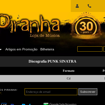
Início
de
Sessão
Artigos em Promoção
Bilheteira
Discografia PUNK SINATRA
Formato
P
Cd
ES PIRANHA!
".