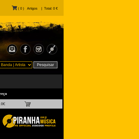
Carrinho
( 0 ) Artigos
| Total: 0 €
de
Compras
reço
10€