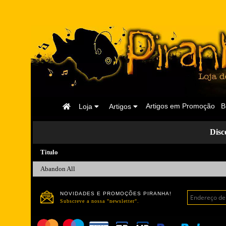
Página
Artigos em Promoção
B
Loja
Artigos
Inicial
Dis
Titulo
Abandon All
NOVIDADES E PROMOÇÕES PIRANHA!
Subscreve a nossa "newsletter".