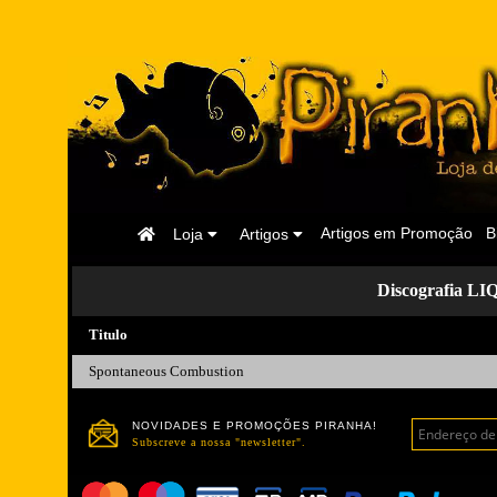
Página
Artigos em Promoção
B
Loja
Artigos
Inicial
Discografia 
Titulo
Spontaneous Combustion
NOVIDADES E PROMOÇÕES PIRANHA!
Subscreve a nossa "newsletter".