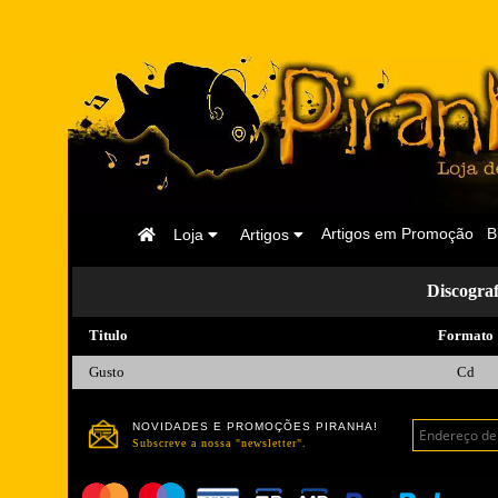
Página
Artigos em Promoção
B
Loja
Artigos
Inicial
Discog
Titulo
Formato
Gusto
Cd
NOVIDADES E PROMOÇÕES PIRANHA!
Subscreve a nossa "newsletter".