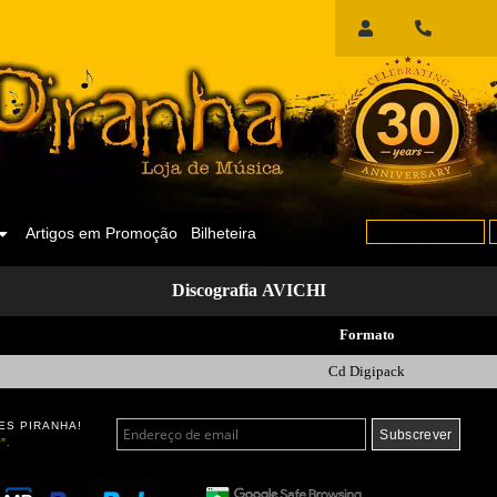
Início
de
Sessão
Artigos em Promoção
Bilheteira
Discografia AVICHI
Formato
Cd Digipack
ES PIRANHA!
".