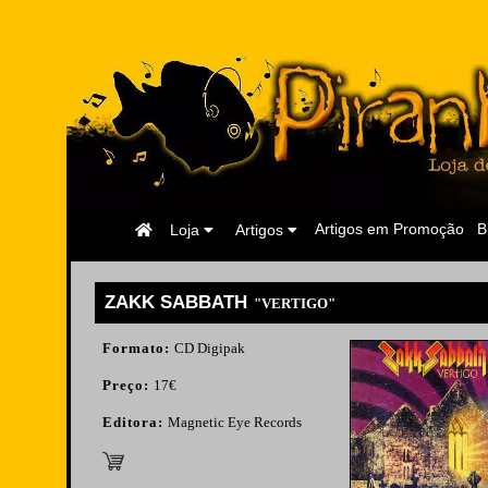
Página
Artigos em Promoção
B
Loja
Artigos
Inicial
ZAKK SABBATH
"VERTIGO"
Formato:
CD Digipak
Preço:
17€
Editora:
Magnetic Eye Records