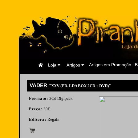
Página
Artigos em Promoção
B
Loja
Artigos
Inicial
VADER
"XXV (ED. LDA BOX 2CD + DVD)"
Formato:
3Cd Digipack
Preço:
30€
Editora:
Regain