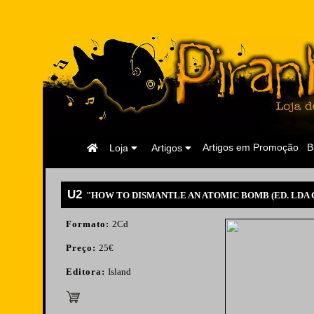
Página
Artigos em Promoção
B
Loja
Artigos
Inicial
U2
"HOW TO DISMANTLE AN ATOMIC BOMB (ED. LDA C
Formato:
2Cd
Preço:
25€
Editora:
Island