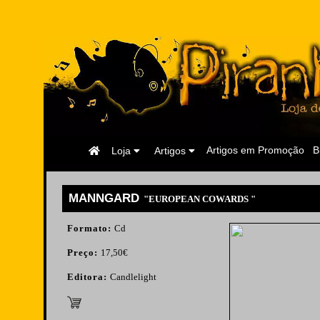
Página
Artigos em Promoção
B
Loja
Artigos
Inicial
MANNGARD
"EUROPEAN COWARDS "
Formato:
Cd
Preço:
17,50€
Editora:
Candlelight