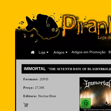
Página
Artigos em Promoção
B
Loja
Artigos
Inicial
IMMORTAL
"THE SEVENTH DATE OF BLASHYRKH (E
Formato:
2DVD
Preço:
27,50€
Editora:
Nuclear Blast