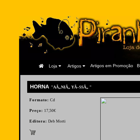
Página
Artigos em Promoção
B
Loja
Artigos
Inicial
HORNA
"AÃ„NIÃ„ YÃ–SSÃ„ "
Formato:
Cd
Preço:
17,50€
Editora:
Deb Morti