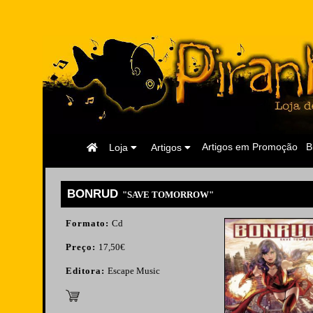
Página
Artigos em Promoção
B
Loja
Artigos
Inicial
BONRUD
"SAVE TOMORROW"
Formato:
Cd
Preço:
17,50€
Editora:
Escape Music