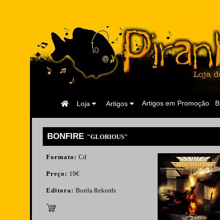
Página
Artigos em Promoção
B
Loja
Artigos
Inicial
BONFIRE
"GLORIOUS"
Formato:
Cd
Preço:
19€
Editora:
Borila Rekords