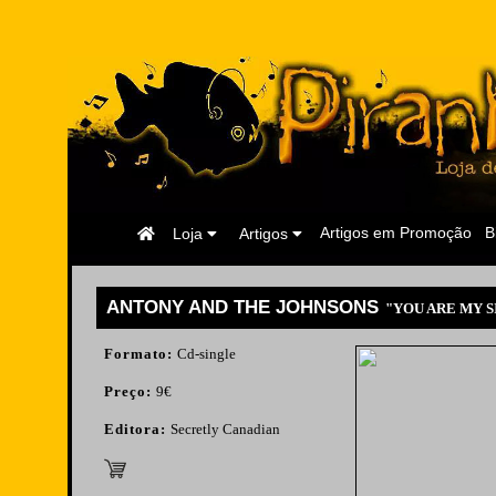
Página
Artigos em Promoção
B
Loja
Artigos
Inicial
ANTONY AND THE JOHNSONS
"YOU ARE MY S
Formato:
Cd-single
Preço:
9€
Editora:
Secretly Canadian